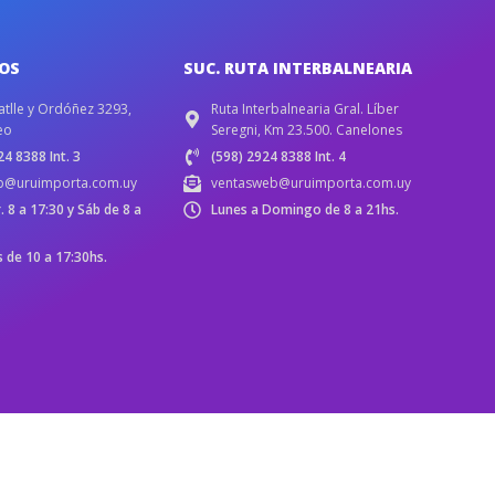
IOS
SUC. RUTA INTERBALNEARIA
atlle y Ordóñez 3293,
Ruta Interbalnearia Gral. Líber
eo
Seregni, Km 23.500. Canelones
4 8388 Int. 3
(598) 2924 8388 Int. 4
b@uruimporta.com.uy
ventasweb@uruimporta.com.uy
r. 8 a 17:30 y Sáb de 8 a
Lunes a Domingo de 8 a 21hs.
de 10 a 17:30hs.