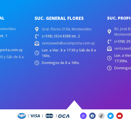
AL
SUC. GENERAL FLORES
SUC. PROP
ontevideo
Bv. José B
Gral. Flores 3194, Montevideo
Montevid
nt. 1
(+598) 2924 8388 Int. 2
(+598) 292
ventasweb@uruimporta.com.uy
ventaswe
porta.com.uy
Lun. a Vier. 8 a 17:30 y Sáb de 8 a
Lun. a Vie
16hs.
:30 y Sáb de 8 a
17:30hs.
Domingos de 8 a 16hs.
Domingos 