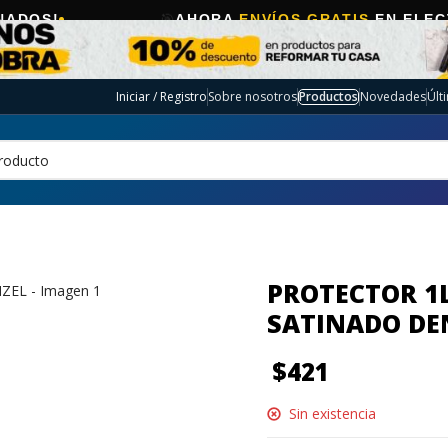
🎯
AHORA
ENVÍOS GRATIS
EN ELECTRO SELEC
Iniciar / Registro
Sobre nosotros
Productos
Novedades
Últ
PROTECTOR 1
SATINADO DE
$
421
Sin existencia