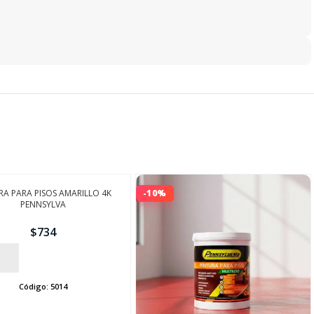
RA PARA PISOS AMARILLO 4K
-10%
PENNSYLVA
$
734
Código:
5014