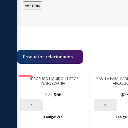
ver más
Productos relacionados
-10%
HIDROFUGO LIQUIDO 1 LITROS
MASILLA PARA MAD
PENNSYLVANIA
ARCAL 2
$
73
$
66
$
2
AÑADIR
AÑADIR
Código:
217
Código