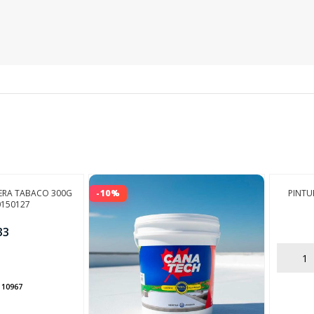
SEGUÍ COMPRANDO
FINALIZÁ TU COMPRA
ERA TABACO 300G
-10%
PINTU
0150127
33
AÑADIR
:
10967