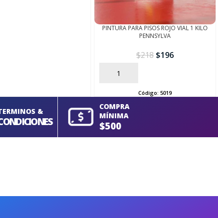
PINTURA PARA PISOS ROJO VIAL 1 KILO
PENNSYLVA
$
218
$
196
AÑADIR
Código:
5019
COMPRA
TERMINOS &
MÍNIMA
CONDICIONES
$500