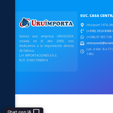
SUC. CASA CENTR
Hocquart 1676, M
(+598) 2924 8388 i
Somos una empresa URUGUAYA
(+598) 97 955 738
creada en el año 2000, nos
ventasweb@uruim
dedicamos a la importación directa
Lun. a Vier. 8 a 17
de fabrica.
14hs.
L.H. IMPORTACIONES S.A.S.
RUT: 216517090014
chat_bubble
Chat con IA