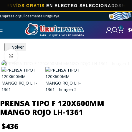
ÍOS GRATIS
EN ELECTRO SELECCIONADOS!
Empresa orgullosamente uruguaya.
0
$
← Volver
Click to enlarge
PRENSA TIPO F 120X600MM
MANGO ROJO LH-1361
$
436