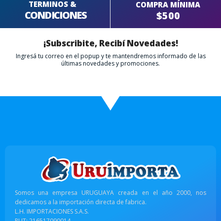
TERMINOS &
COMPRA MÍNIMA
CONDICIONES
$500
¡Subscribite, Recibí Novedades!
Ingresá tu correo en el popup y te mantendremos informado de las
últimas novedades y promociones.
Somos una empresa URUGUAYA creada en el año 2000, nos
dedicamos a la importación directa de fabrica.
L.H. IMPORTACIONES S.A.S.
RUT: 216517090014