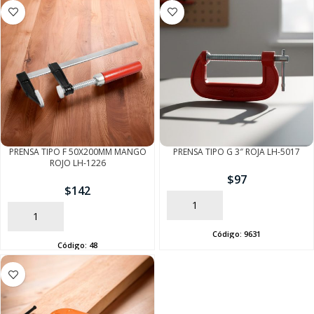
PRENSA TIPO F 50X200MM MANGO
PRENSA TIPO G 3″ ROJA LH-5017
ROJO LH-1226
$
97
$
142
AÑADIR
AÑADIR
Código:
9631
Código:
48
SEGUÍ COMPRANDO
FINALIZÁ TU COMPRA