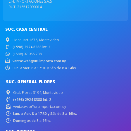
L.H. IMPORTACIONES S.A.S.
RUT: 216517090014
SUC. CASA CENTRAL
Hocquart 1676, Montevideo
(+598) 2924 8388 int. 1
(+598) 97 955 738
ventasweb@uruimporta.com.uy
Lun. a Vier. 8 a 17:30 y Sáb de 8 a 14hs.
SUC. GENERAL FLORES
Gral. Flores 3194, Montevideo
(+598) 2924 8388 Int. 2
ventasweb@uruimporta.com.uy
Lun. a Vier. 8 a 17:30 y Sáb de 8 a 16hs.
Domingos de 8 a 16hs.