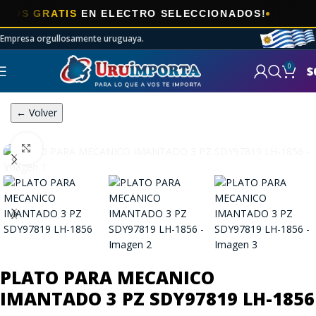

 GRATIS
EN ELECTRO SELECCIONADOS!
Empresa orgullosamente uruguaya.
0
$
← Volver
Click to enlarge
PLATO PARA MECANICO
IMANTADO 3 PZ SDY97819 LH-1856