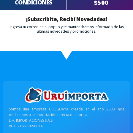
CONDICIONES
$500
¡Subscribite, Recibí Novedades!
Ingresá tu correo en el popup y te mantendremos informado de las
últimas novedades y promociones.
Somos una empresa URUGUAYA creada en el año 2000, nos
dedicamos a la importación directa de fabrica.
L.H. IMPORTACIONES S.A.S.
RUT: 216517090014