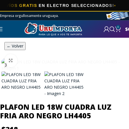
OS GRATIS
EN ELECTRO SELECCIONADOS!
Empresa orgullosamente uruguaya.
0
$
← Volver
Click to enlarge
PLAFON LED 18W CUADRA LUZ
FRIA ARO NEGRO LH4405