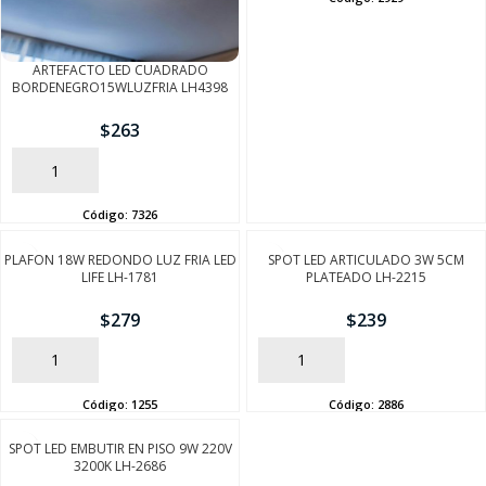
ARTEFACTO LED CUADRADO
BORDENEGRO15WLUZFRIA LH4398
$
263
AÑADIR
Código:
7326
PLAFON 18W REDONDO LUZ FRIA LED
SPOT LED ARTICULADO 3W 5CM
LIFE LH-1781
PLATEADO LH-2215
SEGUÍ COMPRANDO
$
279
$
239
FINALIZÁ TU COMPRA
AÑADIR
AÑADIR
Código:
1255
Código:
2886
SPOT LED EMBUTIR EN PISO 9W 220V
3200K LH-2686