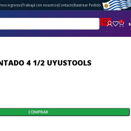
imos ingresos
Trabajá con nosotros
Contacto
Rastrear Pedido
0
$
NTADO 4 1/2 UYUSTOOLS
COMPRAR