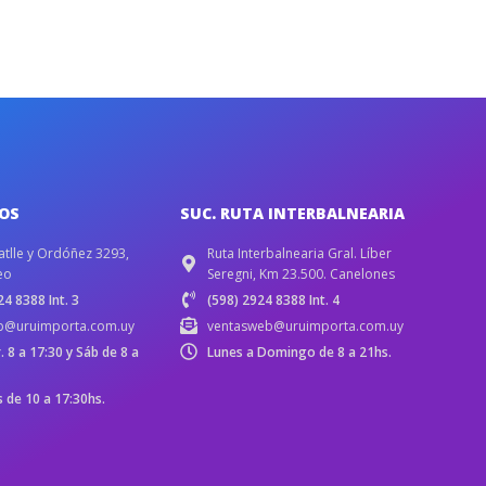
IOS
SUC. RUTA INTERBALNEARIA
atlle y Ordóñez 3293,
Ruta Interbalnearia Gral. Líber
eo
Seregni, Km 23.500. Canelones
4 8388 Int. 3
(598) 2924 8388 Int. 4
b@uruimporta.com.uy
ventasweb@uruimporta.com.uy
r. 8 a 17:30 y Sáb de 8 a
Lunes a Domingo de 8 a 21hs.
de 10 a 17:30hs.