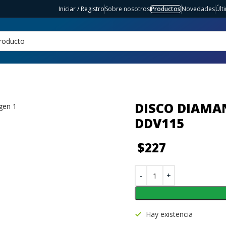
Iniciar / Registro
Sobre nosotros
Productos
Novedades
Últ
DISCO DIAMA
DDV115
$
227
Hay existencia