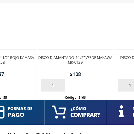
 1/2″ ROJO KAMASA
DISCO DIAMANTADO 4 1/2” VERDE MAKAWA
DISCO 
258
MK-0129
87
$
108
AÑADIR
AÑADIR
o:
55
Código:
3166
FORMAS DE
¿CÓMO
PAGO
COMPRAR?