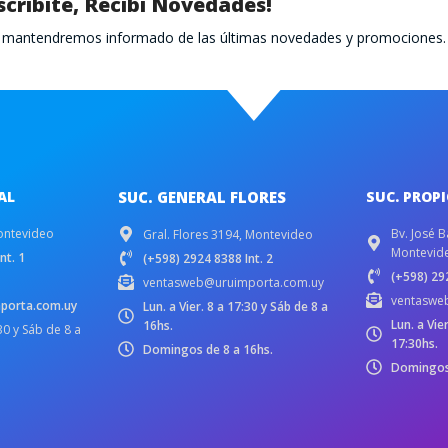
scribite, Recibí Novedades!
te mantendremos informado de las últimas novedades y promociones.
AL
SUC. GENERAL FLORES
SUC. PROP
ontevideo
Bv. José B
Gral. Flores 3194, Montevideo
Montevid
nt. 1
(+598) 2924 8388 Int. 2
(+598) 292
ventasweb@uruimporta.com.uy
ventaswe
porta.com.uy
Lun. a Vier. 8 a 17:30 y Sáb de 8 a
Lun. a Vie
16hs.
:30 y Sáb de 8 a
17:30hs.
Domingos de 8 a 16hs.
Domingos 