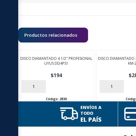
Productos relacionados
DISCO DIAMANTADO 4 1/2″ PROFESIONAL
DISCO DIAMANTADO 4
UYUS DD4PS1
KM-
$
194
$
2
AÑADIR
AÑADIR
Código:
2830
Códig
ENVÍOS A
TODO
EL PAÍS