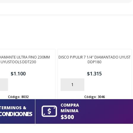
DIAMANTE ULTRA FINO 230MM
DISCO P/PULIR 7 1/4″ DIAMANTADO UYUST
UYUSTOOLS DDT230
DDP180
$
1.100
$
1.315
AÑADIR
Código:
8032
Código:
3046
COMPRA
TERMINOS &
MÍNIMA
CONDICIONES
$500