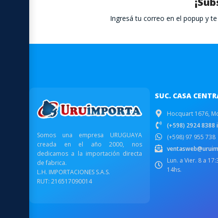
¡Sub
Ingresá tu correo en el popup y 
SUC. CASA CENTR
Hocquart 1676, M
(+598) 2924 8388 i
Somos una empresa URUGUAYA
(+598) 97 955 738
creada en el año 2000, nos
ventasweb@uruim
dedicamos a la importación directa
Lun. a Vier. 8 a 17
de fabrica.
14hs.
L.H. IMPORTACIONES S.A.S.
RUT: 216517090014