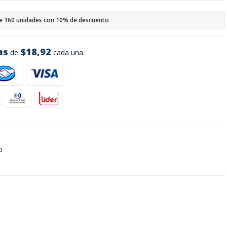
e 160 unidades con 10% de descuento
as
$18,92
de
cada una.
o