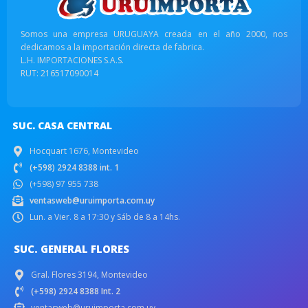
Somos una empresa URUGUAYA creada en el año 2000, nos
dedicamos a la importación directa de fabrica.
L.H. IMPORTACIONES S.A.S.
RUT: 216517090014
SUC. CASA CENTRAL
Hocquart 1676, Montevideo
(+598) 2924 8388 int. 1
(+598) 97 955 738
ventasweb@uruimporta.com.uy
Lun. a Vier. 8 a 17:30 y Sáb de 8 a 14hs.
SUC. GENERAL FLORES
Gral. Flores 3194, Montevideo
(+598) 2924 8388 Int. 2
ventasweb@uruimporta.com.uy