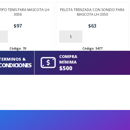
TIPO TENIS PARA MASCOTA LH-
PELOTA TRENZADA CON SONIDO PARA
3056
MASCOTA LH-3350
$
97
$
63
AÑADIR
Código:
70
Código:
5477
COMPRA
TERMINOS &
MÍNIMA
CONDICIONES
$500