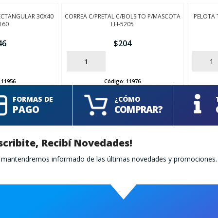
ECTANGULAR 30X40
CORREA C/PRETAL C/BOLSITO P/MASCOTA
PELOTA 
160
LH-5205
46
$
204
AÑADIR
AÑADIR
:
11956
Código:
11976
FORMAS DE
¿CÓMO
PAGO
COMPRAR?
scribite, Recibí Novedades!
te mantendremos informado de las últimas novedades y promociones.