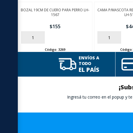
BOZAL 19CM DE CUERO PARA PERRO LH-
CAMA P/MASCOTA R
1567
LH-5
$
155
$
4
AÑADIR
AÑADIR
Código:
3269
Código
ENVÍOS A
TODO
EL PAÍS
¡Sub
Ingresá tu correo en el popup y 