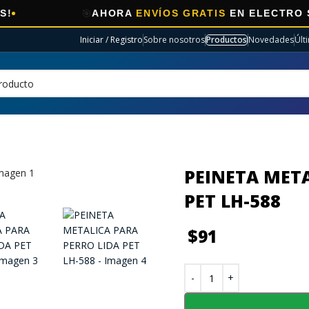
🎯
AHORA
ENVÍOS GRATIS
EN ELECTRO SELECCI
Iniciar / Registro
Sobre nosotros
Productos
Novedades
Últ
PEINETA META
PET LH-588
$
91