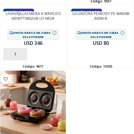
Código:
9557
ENVÍO GRATIS
ENVÍO GRATIS
LAVAVAJILLAS MIDEA 8 SERVICIOS
LICUADORA PEABODY PE-SM800B
MDWTT0802GB-UY NEGR
800W B.
ENVÍO GRATIS EN 2 DÍAS
ENVÍO GRATIS EN 2 DÍAS
SOLO POR WEB
SOLO POR WEB
USD 346
USD 80
AÑADIR
AÑADIR
Código:
9671
Código:
10335
SEGUÍ COMPRANDO
FINALIZÁ TU COMPRA