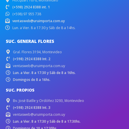
Hocquart 1676, Montevideo
(+598) 2924 8388 int. 1
(+598) 97 955 738
ventasweb@uruimporta.com.uy
Lun. a Vier. 8 a 17:30 y Sáb de 8 a 14hs.
SUC. GENERAL FLORES
Gral. Flores 3194, Montevideo
(+598) 2924 8388 Int. 2
ventasweb@uruimporta.com.uy
Lun. a Vier. 8 a 17:30 y Sáb de 8 a 16hs.
Domingos de 8 a 16hs.
SUC. PROPIOS
Bv. José Batlle y Ordóñez 3293, Montevideo
(+598) 2924 8388 Int. 3
ventasweb@uruimporta.com.uy
Lun. a Vier. 8 a 17:30 y Sáb de 8 a 17:30hs.
Domingos de 10 a 17:30hs.