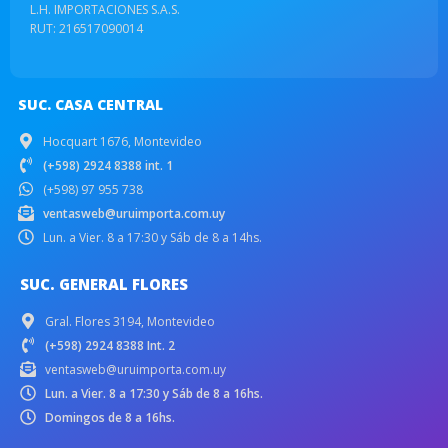
L.H. IMPORTACIONES S.A.S.
RUT: 216517090014
SUC. CASA CENTRAL
Hocquart 1676, Montevideo
(+598) 2924 8388 int. 1
(+598) 97 955 738
ventasweb@uruimporta.com.uy
Lun. a Vier. 8 a 17:30 y Sáb de 8 a 14hs.
SUC. GENERAL FLORES
Gral. Flores 3194, Montevideo
(+598) 2924 8388 Int. 2
ventasweb@uruimporta.com.uy
Lun. a Vier. 8 a 17:30 y Sáb de 8 a 16hs.
Domingos de 8 a 16hs.