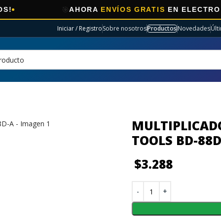
🎯
AHORA
ENVÍOS GRATIS
EN ELECTRO SELECC
Iniciar / Registro
Sobre nosotros
Productos
Novedades
Últ
MULTIPLICAD
TOOLS BD-88D
$
3.288