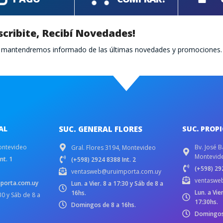
scribite, Recibí Novedades!
te mantendremos informado de las últimas novedades y promociones.
AL
SUC. GENERAL FLORES
SUC. PROP
ontevideo
Bv. José B
Gral. Flores 3194, Montevideo
Montevid
nt. 1
(+598) 2924 8388 Int. 2
(+598) 292
ventasweb@uruimporta.com.uy
ventaswe
porta.com.uy
Lun. a Vier. 8 a 17:30 y Sáb de 8 a
Lun. a Vie
16hs.
:30 y Sáb de 8 a
17:30hs.
Domingos de 8 a 16hs.
Domingos 