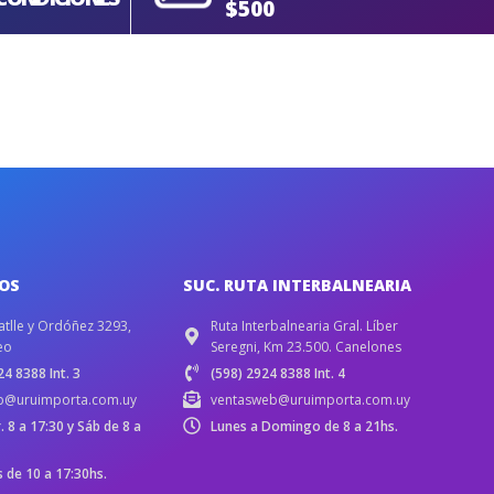
$500
IOS
SUC. RUTA INTERBALNEARIA
atlle y Ordóñez 3293,
Ruta Interbalnearia Gral. Líber
eo
Seregni, Km 23.500. Canelones
4 8388 Int. 3
(598) 2924 8388 Int. 4
b@uruimporta.com.uy
ventasweb@uruimporta.com.uy
r. 8 a 17:30 y Sáb de 8 a
Lunes a Domingo de 8 a 21hs.
de 10 a 17:30hs.