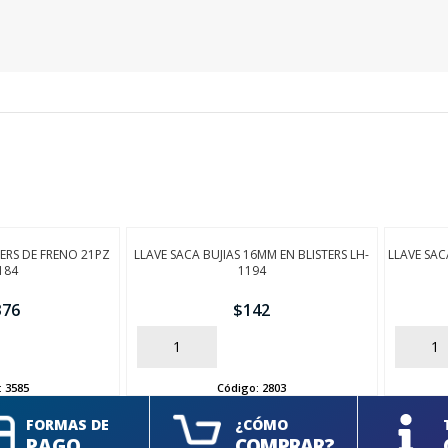
ERS DE FRENO 21PZ
LLAVE SACA BUJIAS 16MM EN BLISTERS LH-
LLAVE SAC
184
1194
376
$
142
AÑADIR
AÑADIR
:
3585
Código:
2803
FORMAS DE
¿CÓMO
PAGO
COMPRAR?