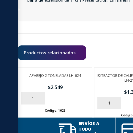
1 barra de extensión de 11cm Presentación: En maletín
Productos relacionados
APAREJO 2 TONELADAS LH-624
EXTRACTOR DE CALIP
LH-2
$
2.549
$
1.
AÑADIR
AÑADIR
Código:
1628
Código
ENVÍOS A
TODO