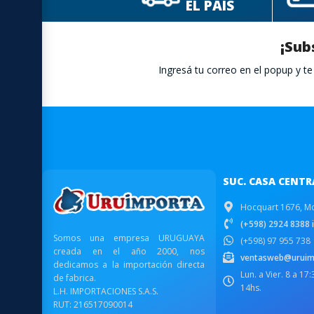
EL PAÍS
¡Sub
Ingresá tu correo en el popup y 
SUC. CASA CENTR
Hocquart 1676, M
(+598) 2924 8388 i
Somos una empresa URUGUAYA
(+598) 97 955 738
creada en el año 2000, nos
ventasweb@uruim
dedicamos a la importación directa
Lun. a Vier. 8 a 17
de fabrica.
14hs.
L.H. IMPORTACIONES S.A.S.
RUT: 216517090014