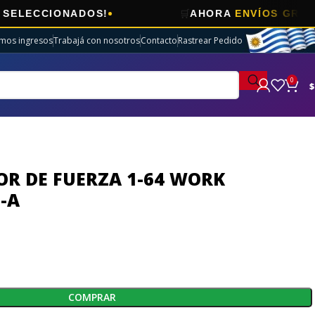
🛒
IONADOS!
AHORA
ENVÍOS GRATIS
EN EL
imos ingresos
Trabajá con nosotros
Contacto
Rastrear Pedido
0
$
OR DE FUERZA 1-64 WORK
-A
COMPRAR