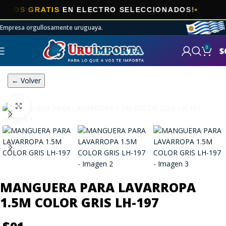
OS GRATIS
EN ELECTRO SELECCIONADOS!
Empresa orgullosamente uruguaya.
0
$
← Volver
Click to enlarge
MANGUERA PARA LAVARROPA
1.5M COLOR GRIS LH-197