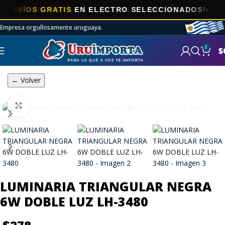
VÍOS GRATIS
EN ELECTRO SELECCIONADOS!
Empresa orgullosamente uruguaya.
0
$
← Volver
Click to enlarge
LUMINARIA TRIANGULAR NEGRA
6W DOBLE LUZ LH-3480