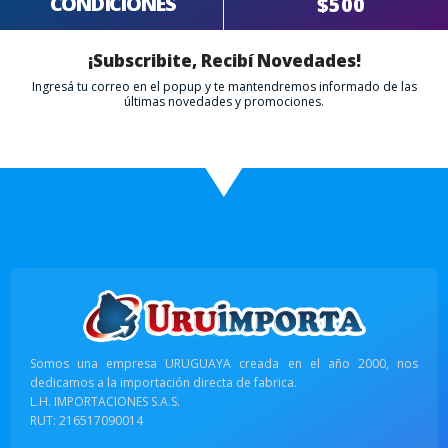
CONDICIONES
$500
¡Subscribite, Recibí Novedades!
Ingresá tu correo en el popup y te mantendremos informado de las
últimas novedades y promociones.
Somos una empresa URUGUAYA creada en el año 2000, nos
dedicamos a la importación directa de fabrica.
L.H. IMPORTACIONES S.A.S.
RUT: 216517090014