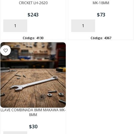
CRICKET LH-2620
MK-18MM
$
243
$
73
AÑADIR
AÑADIR
Código:
4130
Código:
4367
SEGUÍ COMPRANDO
FINALIZÁ TU COMPRA
LLAVE COMBINADA 8MM MAKAWA MK-
8MM
$
30