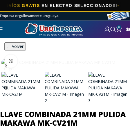
OS GRATIS
EN ELECTRO SELECCIONADOS!
Empresa orgullosamente uruguaya.
0
$
← Volver
Click to enlarge
LLAVE COMBINADA 21MM PULIDA
MAKAWA MK-CV21M