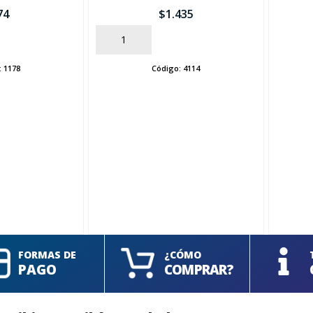
74
$
1.435
AÑADIR
AÑADIR
:
1178
Código:
4114
FORMAS DE
¿CÓMO
PAGO
COMPRAR?