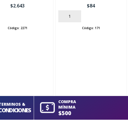
$
2.643
$
84
AÑADIR
Código:
2271
Código:
171
COMPRA
TERMINOS &
MÍNIMA
CONDICIONES
$500