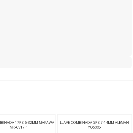
MBINADA 17PZ 6-32MM MAKAWA
LLAVE COMBINADA 5PZ 7-14MM ALEMAN
MK-CV17P
YOS005