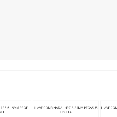
SEGUÍ COMPRANDO
FINALIZÁ TU COMPRA
11PZ 6-19MM PROF
LLAVE COMBINADA 14PZ 8-24MM PEGASUS
LLAVE CO
611
LPC114