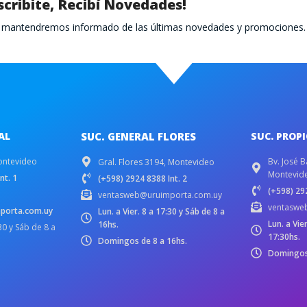
scribite, Recibí Novedades!
te mantendremos informado de las últimas novedades y promociones.
AL
SUC. GENERAL FLORES
SUC. PROP
ontevideo
Bv. José B
Gral. Flores 3194, Montevideo
Montevid
nt. 1
(+598) 2924 8388 Int. 2
(+598) 292
ventasweb@uruimporta.com.uy
ventaswe
porta.com.uy
Lun. a Vier. 8 a 17:30 y Sáb de 8 a
Lun. a Vie
16hs.
:30 y Sáb de 8 a
17:30hs.
Domingos de 8 a 16hs.
Domingos 