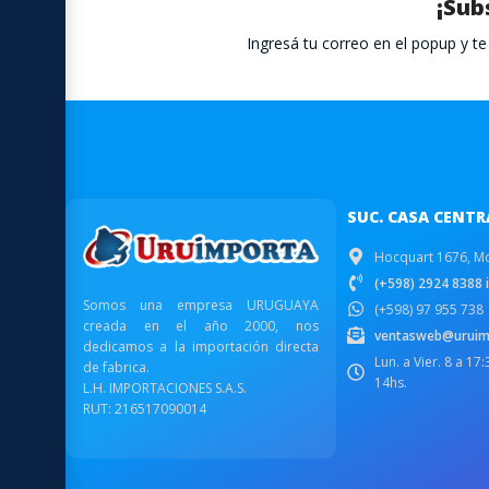
¡Sub
Ingresá tu correo en el popup y 
SUC. CASA CENTR
Hocquart 1676, M
(+598) 2924 8388 i
Somos una empresa URUGUAYA
(+598) 97 955 738
creada en el año 2000, nos
ventasweb@uruim
dedicamos a la importación directa
Lun. a Vier. 8 a 17
de fabrica.
14hs.
L.H. IMPORTACIONES S.A.S.
RUT: 216517090014