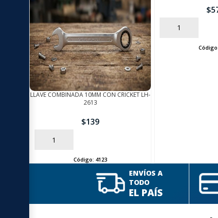
$
5
AÑADIR
Código
LLAVE COMBINADA 10MM CON CRICKET LH-
2613
$
139
AÑADIR
Código:
4123
ENVÍOS A
TODO
EL PAÍS