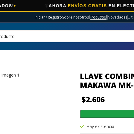
🎯
AHORA
ENVÍOS GRATIS
EN ELECTRO SELEC
Iniciar / Registro
Sobre nosotros
Productos
Novedades
Últ
LLAVE COMBI
MAKAWA MK-
$
2.606
Hay existencia