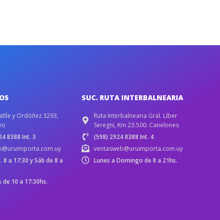
IOS
SUC. RUTA INTERBALNEARIA
atlle y Ordóñez 3293,
Ruta Interbalnearia Gral. Líber
eo
Seregni, Km 23.500. Canelones
4 8388 Int. 3
(598) 2924 8388 Int. 4
b@uruimporta.com.uy
ventasweb@uruimporta.com.uy
r. 8 a 17:30 y Sáb de 8 a
Lunes a Domingo de 8 a 21hs.
de 10 a 17:30hs.