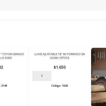
SEGUÍ COMPRANDO
FINALIZÁ TU COMPRA
12″ TOYOKI MANGO
LLAVE AJUSTABLE 18″ M/ FORRADO EN
 LH-5000
GOMA YFP018
02
$
1.650
AÑADIR
:
2149
Código:
1643