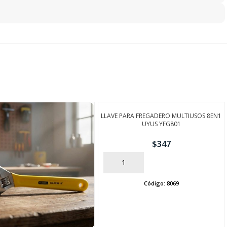
LLAVE PARA FREGADERO MULTIUSOS 8EN1
UYUS YFG801
$
347
AÑADIR
Código:
8069