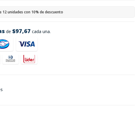
e 12 unidades con 10% de descuento
as
$97,67
de
cada una.
es