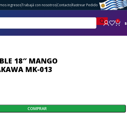
imos ingresos
Trabajá con nosotros
Contacto
Rastrear Pedido
0
$
ABLE 18″ MANGO
AKAWA MK-013
COMPRAR