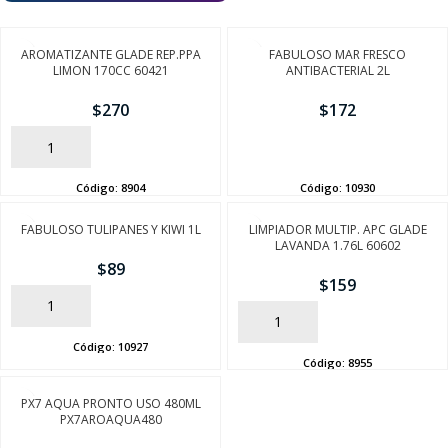
AROMATIZANTE GLADE REP.PPA
FABULOSO MAR FRESCO
LIMON 170CC 60421
ANTIBACTERIAL 2L
$
270
$
172
AÑADIR
AÑADIR
Código:
8904
Código:
10930
FABULOSO TULIPANES Y KIWI 1L
LIMPIADOR MULTIP. APC GLADE
LAVANDA 1.76L 60602
$
89
$
159
AÑADIR
AÑADIR
Código:
10927
Código:
8955
PX7 AQUA PRONTO USO 480ML
PX7AROAQUA480