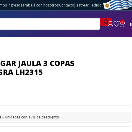
imos ingresos
Trabajá con nosotros
Contacto
Rastrear Pedido
0
$
GAR JAULA 3 COPAS
GRA LH2315
e 6 unidades con 15% de descuento