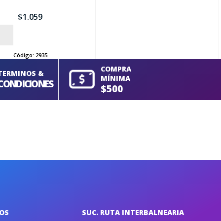
$
1.059
Código:
2935
COMPRA
TERMINOS &
MÍNIMA
CONDICIONES
$500
IOS
SUC. RUTA INTERBALNEARIA