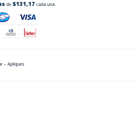
as
$131,17
de
cada una.
r – Apliques