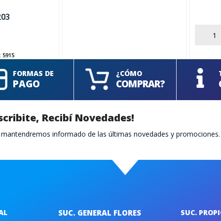
203
AÑADIR
:
5915
FORMAS DE
¿CÓMO
PAGO
COMPRAR?
scribite, Recibí Novedades!
te mantendremos informado de las últimas novedades y promociones.
AL
SUC. GENERAL FLORES
SUC. PROP