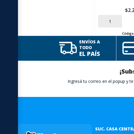
$
2.
AÑADIR
Código
ENVÍOS A
TODO
EL PAÍS
¡Sub
Ingresá tu correo en el popup y 
SUC. CASA CENTR