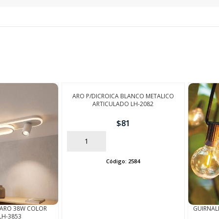
SEGUÍ COMPRANDO
FINALIZÁ TU COMPRA
ARO P/DICROICA BLANCO METALICO
ARTICULADO LH-2082
$
81
AÑADIR
Código:
2584
 ARO 38W COLOR
GUIRNALD
LH-3853