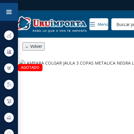
Menú
← Volver
AGOTADO