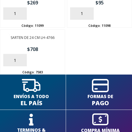
$
269
$
95
AÑADIR
AÑADIR
Código:
11099
Código:
11098
SEGUÍ COMPRANDO
SARTEN DE 24 CM LH-4766
$
708
FINALIZÁ TU COMPRA
AÑADIR
Código:
7583
ENVÍOS A TODO
FORMAS DE
EL PAÍS
PAGO
TERMINOS &
COMPRA MÍNIMA