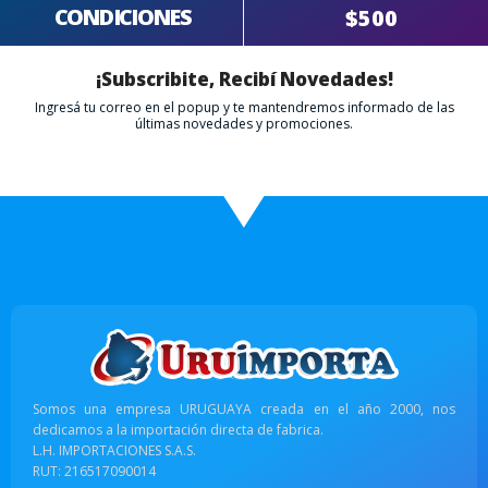
CONDICIONES
$500
¡Subscribite, Recibí Novedades!
Ingresá tu correo en el popup y te mantendremos informado de las
últimas novedades y promociones.
Somos una empresa URUGUAYA creada en el año 2000, nos
dedicamos a la importación directa de fabrica.
L.H. IMPORTACIONES S.A.S.
RUT: 216517090014