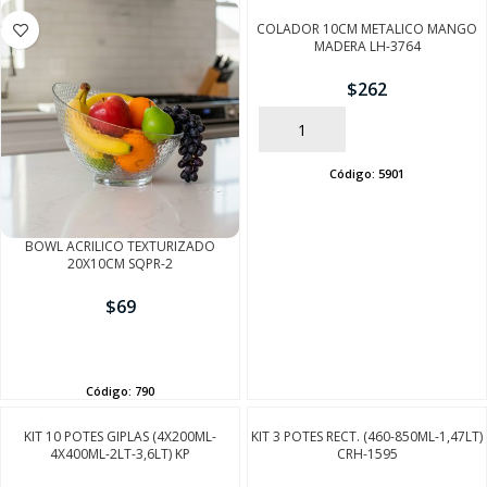
COLADOR 10CM METALICO MANGO
MADERA LH-3764
$
262
AÑADIR
Código:
5901
BOWL ACRILICO TEXTURIZADO
20X10CM SQPR-2
$
69
AÑADIR
Código:
790
KIT 10 POTES GIPLAS (4X200ML-
KIT 3 POTES RECT. (460-850ML-1,47LT)
4X400ML-2LT-3,6LT) KP
CRH-1595