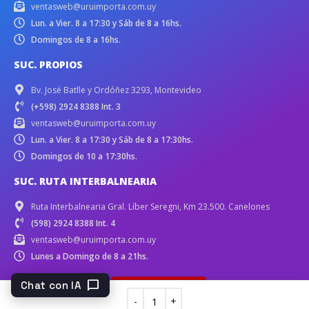
ventasweb@uruimporta.com.uy
Lun. a Vier. 8 a 17:30 y Sáb de 8 a 16hs.
Domingos de 8 a 16hs.
SUC. PROPIOS
Bv. José Batlle y Ordóñez 3293, Montevideo
(+598) 2924 8388 Int. 3
ventasweb@uruimporta.com.uy
Lun. a Vier. 8 a 17:30 y Sáb de 8 a 17:30hs.
Domingos de 10 a 17:30hs.
SUC. RUTA INTERBALNEARIA
Ruta Interbalnearia Gral. Líber Seregni, Km 23.500. Canelones
(598) 2924 8388 Int. 4
ventasweb@uruimporta.com.uy
Lunes a Domingo de 8 a 21hs.
chat_bubble
Chat con IA
Compra en local