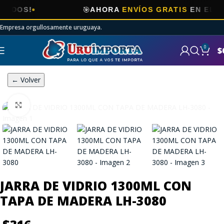
🎯
OS!
AHORA
ENVÍOS GRATIS
EN ELECTRO
Empresa orgullosamente uruguaya.
0
$
← Volver
Click to enlarge
JARRA DE VIDRIO 1300ML CON
TAPA DE MADERA LH-3080