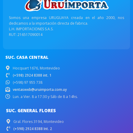
Somos una empresa URUGUAYA creada en el año 2000, nos
dedicamos a la importación directa de fabrica.
L.H. IMPORTACIONES S.A.S.
RUT: 216517090014
SUC. CASA CENTRAL
Hocquart 1676, Montevideo
(+598) 2924 8388 int. 1
(+598) 97 955 738
ventasweb@uruimporta.com.uy
Lun. a Vier. 8 a 17:30 y Sáb de 8 a 14hs.
SUC. GENERAL FLORES
Gral. Flores 3194, Montevideo
(+598) 2924 8388 Int. 2