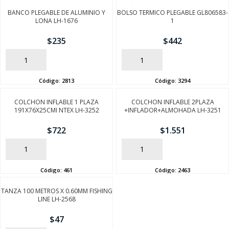
BANCO PLEGABLE DE ALUMINIO Y
BOLSO TERMICO PLEGABLE GL806583-
LONA LH-1676
1
$
235
$
442
AÑADIR
AÑADIR
Código:
2813
Código:
3294
COLCHON INFLABLE 1 PLAZA
COLCHON INFLABLE 2PLAZA
191X76X25CMI NTEX LH-3252
+INFLADOR+ALMOHADA LH-3251
$
722
$
1.551
AÑADIR
AÑADIR
Código:
461
Código:
2463
TANZA 100 METROS X 0.60MM FISHING
LINE LH-2568
$
47