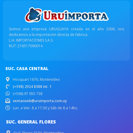
Somos una empresa URUGUAYA creada en el año 2000, nos
dedicamos a la importación directa de fabrica.
L.H. IMPORTACIONES S.A.S.
RUT: 216517090014
SUC. CASA CENTRAL
Hocquart 1676, Montevideo
(+598) 2924 8388 int. 1
(+598) 97 955 738
ventasweb@uruimporta.com.uy
Lun. a Vier. 8 a 17:30 y Sáb de 8 a 14hs.
SUC. GENERAL FLORES
Gral. Flores 3194, Montevideo