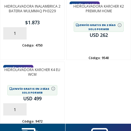
ENVÍO GRATIS
HIDROLAVADORA INALAMBRICA 2
HIDROLAVADORA KARCHER K2
BATERIA WULMMAQ PH3229
PREMIUM HOME
$
1.873
ENVÍO GRATIS EN 2 DÍAS
SOLO POR WEB
AÑADIR
USD 262
Código:
4750
AÑADIR
Código:
9540
SEGUÍ COMPRANDO
ENVÍO GRATIS
HIDROLAVADORA KARCHER K4 EU
FINALIZÁ TU COMPRA
WCM
ENVÍO GRATIS EN 2 DÍAS
SOLO POR WEB
USD 499
AÑADIR
Código:
9472