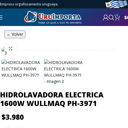
Empresa orgullosamente uruguaya.
0
$
← Volver
Click to enlarge
HIDROLAVADORA ELECTRICA
1600W WULLMAQ PH-3971
$
3.980