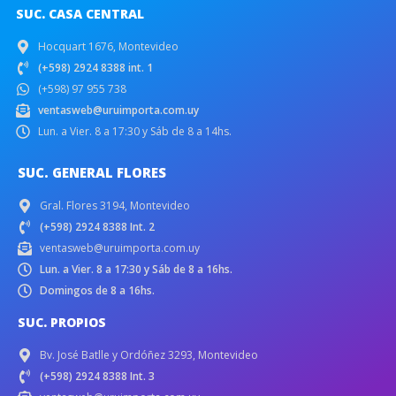
SUC. CASA CENTRAL
Hocquart 1676, Montevideo
(+598) 2924 8388 int. 1
(+598) 97 955 738
ventasweb@uruimporta.com.uy
Lun. a Vier. 8 a 17:30 y Sáb de 8 a 14hs.
SUC. GENERAL FLORES
Gral. Flores 3194, Montevideo
(+598) 2924 8388 Int. 2
ventasweb@uruimporta.com.uy
Lun. a Vier. 8 a 17:30 y Sáb de 8 a 16hs.
Domingos de 8 a 16hs.
SUC. PROPIOS
Bv. José Batlle y Ordóñez 3293, Montevideo
(+598) 2924 8388 Int. 3