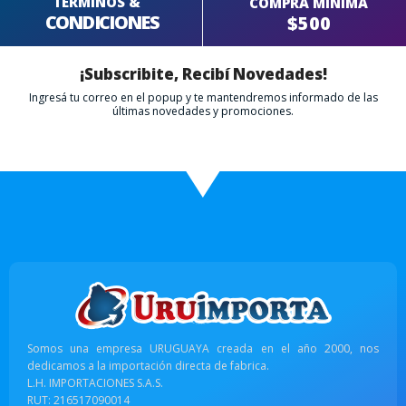
TERMINOS &
COMPRA MÍNIMA
CONDICIONES
$500
¡Subscribite, Recibí Novedades!
Ingresá tu correo en el popup y te mantendremos informado de las
últimas novedades y promociones.
Somos una empresa URUGUAYA creada en el año 2000, nos
dedicamos a la importación directa de fabrica.
L.H. IMPORTACIONES S.A.S.
RUT: 216517090014