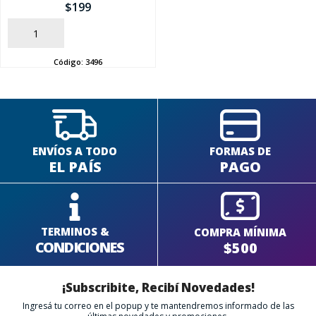
$
199
SEGUÍ COMPRANDO
AÑADIR
Código:
3496
FINALIZÁ TU COMPRA
ENVÍOS A TODO
FORMAS DE
EL PAÍS
PAGO
TERMINOS &
COMPRA MÍNIMA
CONDICIONES
$500
¡Subscribite, Recibí Novedades!
Ingresá tu correo en el popup y te mantendremos informado de las