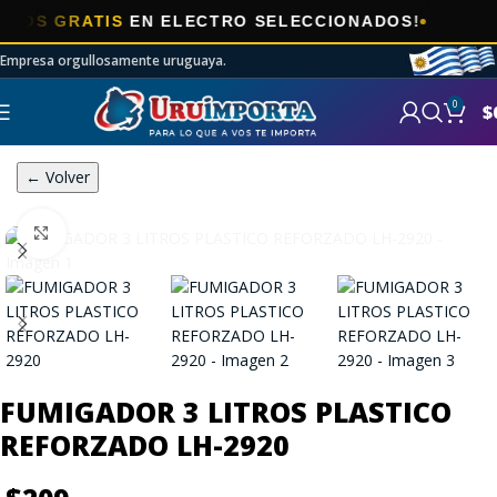
S GRATIS
EN ELECTRO SELECCIONADOS!
Empresa orgullosamente uruguaya.
0
$
← Volver
Click to enlarge
FUMIGADOR 3 LITROS PLASTICO
REFORZADO LH-2920