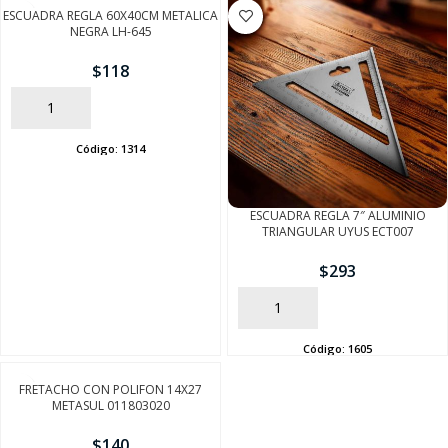
ESCUADRA REGLA 60X40CM METALICA
NEGRA LH-645
$
118
AÑADIR
Código:
1314
ESCUADRA REGLA 7″ ALUMINIO
TRIANGULAR UYUS ECT007
SEGUÍ COMPRANDO
$
293
FINALIZÁ TU COMPRA
AÑADIR
Código:
1605
FRETACHO CON POLIFON 14X27
METASUL 011803020
$
140