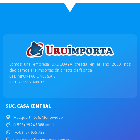
Somos una empresa URUGUAYA creada en el año 2000, nos
dedicamos a la importación directa de fabrica.
L.H. IMPORTACIONES S.A.S.
RUT: 216517090014
SUC. CASA CENTRAL
Hocquart 1676, Montevideo
(+598) 2924 8388 int. 1
(+598) 97 955 738
ventasweb@uruimporta.com.uy