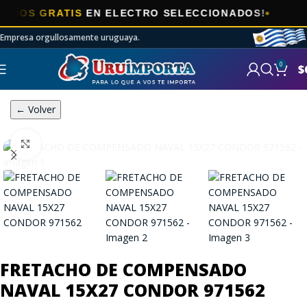

S GRATIS
EN ELECTRO SELECCIONADOS!
Empresa orgullosamente uruguaya.
0
$
← Volver
Click to enlarge
FRETACHO DE COMPENSADO
NAVAL 15X27 CONDOR 971562