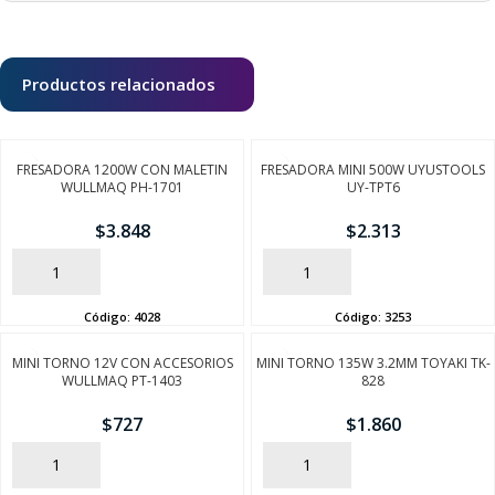
Productos relacionados
FRESADORA 1200W CON MALETIN
FRESADORA MINI 500W UYUSTOOLS
WULLMAQ PH-1701
UY-TPT6
$
3.848
$
2.313
AÑADIR
AÑADIR
Código:
4028
Código:
3253
MINI TORNO 12V CON ACCESORIOS
MINI TORNO 135W 3.2MM TOYAKI TK-
WULLMAQ PT-1403
828
$
727
$
1.860
AÑADIR
AÑADIR