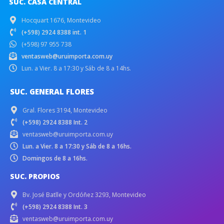
SUC. CASA CENTRAL
Hocquart 1676, Montevideo
(+598) 2924 8388 int. 1
(+598) 97 955 738
ventasweb@uruimporta.com.uy
Lun. a Vier. 8 a 17:30 y Sáb de 8 a 14hs.
SUC. GENERAL FLORES
Gral. Flores 3194, Montevideo
(+598) 2924 8388 Int. 2
ventasweb@uruimporta.com.uy
Lun. a Vier. 8 a 17:30 y Sáb de 8 a 16hs.
Domingos de 8 a 16hs.
SUC. PROPIOS
Bv. José Batlle y Ordóñez 3293, Montevideo
(+598) 2924 8388 Int. 3
ventasweb@uruimporta.com.uy