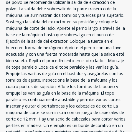
de polvo Se recomienda utilizar la salida de extracción de
polvo. La salida debe sobresalir de la parte trasera o de la
máquina. Se suministran dos tornillos y tuercas para sujetarlo.
Sostenga la salida del extractor en su posición y coloque la
máquina de corte de lado. Apriete el perno largo a través de la
base de la máquina hasta que sobresalga en el punto de
fijación de la salida del extractor. Coloque la tuerca en el
hueco en forma de hexágono. Apriete el perno con una llave
adecuada y con una fuerza moderada hasta que la salida esté
bien sujeta. Repita el procedimiento en el otro lado. Montaje
de tope paralelo Localice el tope paralelo y las varillas guía.
Empuje las varillas de guía en el bastidor y asegúrelas con los
tornillos de ajuste. Inspeccione la base de la máquina y los
cuatro puntos de sujeción. Afloje los tornillos de bloqueo y
empuje las varillas guía en la base de la máquina. El tope
paralelo es continuamente ajustable y permite varios cortes.
Insertar y quitar el portabrocas y los cabezales de corte La
máquina de corte se suministra con un juego de cabezales de
corte de 12 mm. Hay una serie de cabezales para cortar varios
perfiles en madera. Un ejemplo es un borde decorativo en un
rodapié. La máquina se suministra con tres mandriles de 6, 8 y