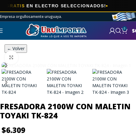
🎯
TIS
EN ELECTRO SELECCIONADOS!
AHO
Empresa orgullosamente uruguaya.
0
$
← Volver
Click to enlarge
FRESADORA 2100W CON MALETIN
TOYAKI TK-824
$
6.309