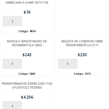
AMERICANA A 6 AMP 26717128
$
76
AÑADIR
Código:
4834
MODULO SENSOR NEGRO DE
REGLETA DE CONEXION 10MM
MOVIMIENTOLH-3850
TRANSPARENTE LH-2111
$
243
$
230
SEGUÍ COMPRANDO
AÑADIR
AÑADIR
FINALIZÁ TU COMPRA
Código:
5860
Código:
2973
TRANSFORMADOR 2000W 220V-110V
UYUSTOOLS TR2000U
$
4.256
AÑADIR