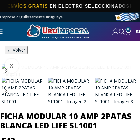
NVÍOS GRATIS
EN ELECTRO SELECCIONADOS!
Empresa orgullosamente uruguaya.
0
$
← Volver
Click to enlarge
FICHA MODULAR 10 AMP 2PATAS
BLANCA LED LIFE SL1001