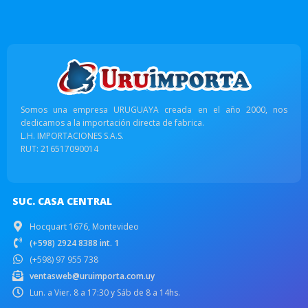
Somos una empresa URUGUAYA creada en el año 2000, nos
dedicamos a la importación directa de fabrica.
L.H. IMPORTACIONES S.A.S.
RUT: 216517090014
SUC. CASA CENTRAL
Hocquart 1676, Montevideo
(+598) 2924 8388 int. 1
(+598) 97 955 738
ventasweb@uruimporta.com.uy
Lun. a Vier. 8 a 17:30 y Sáb de 8 a 14hs.