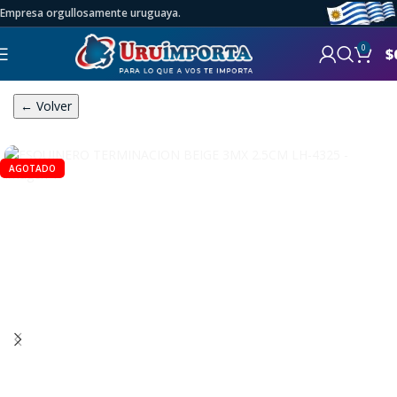
Empresa orgullosamente uruguaya.
0
$
← Volver
AGOTADO