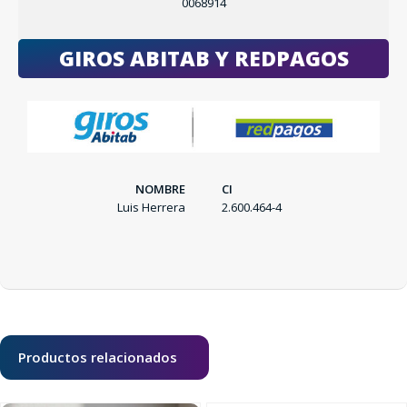
0068914
GIROS ABITAB Y REDPAGOS
SEGUÍ COMPRANDO
FINALIZÁ TU COMPRA
NOMBRE
CI
Luis Herrera
2.600.464-4
Productos relacionados