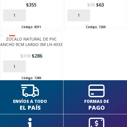
$
355
$
70
$
63
AÑADIR
AÑADIR
Código:
8311
Código:
7269
-10%
ZOCALO NATURAL DE PVC
ANCHO 9CM LARGO 3M LH-4333
$
318
$
286
AÑADIR
Código:
7289
ENVÍOS A TODO
FORMAS DE
EL PAÍS
PAGO