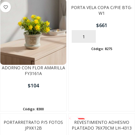
PORTA VELA COPA C/PIE BTG-
W1
$
661
AÑADIR
Código:
8275
ADORNO CON FLOR AMARILLA
FY3161A
$
104
AÑADIR
Código:
8300
-10%
PORTARRETRATO P/5 FOTOS
REVESTIMIENTO ADHESIVO
JPXK12B
PLATEADO 76X70CM LH-4313