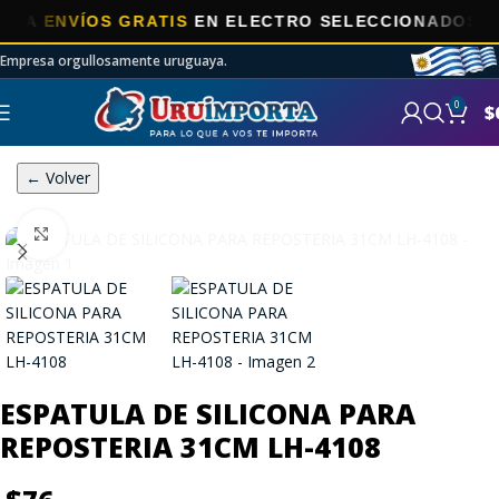
ENVÍOS GRATIS
EN ELECTRO SELECCIONADOS!
Empresa orgullosamente uruguaya.
0
$
← Volver
Click to enlarge
ESPATULA DE SILICONA PARA
REPOSTERIA 31CM LH-4108