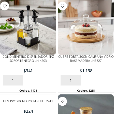
CONDIMENTERO DISPENSADOR 4PZ
CUBRE TORTA 30CM CAMPANA VIDRIO
SOPORTE NEGRO LH-4203
BASE MADERA LH3827
$
341
$
1.138
AÑADIR
AÑADIR
Código:
1478
Código:
5288
FILM PVC 28CM X 200M REFILL 2411
$
224