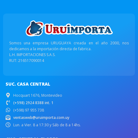
Somos una empresa URUGUAYA creada en el año 2000, nos
dedicamos a la importación directa de fabrica.
L.H. IMPORTACIONES S.A.S.
RUT: 216517090014
SUC. CASA CENTRAL
Hocquart 1676, Montevideo
(+598) 2924 8388 int. 1
(+598) 97 955 738
ventasweb@uruimporta.com.uy
Lun. a Vier. 8 a 17:30 y Sáb de 8 a 14hs.