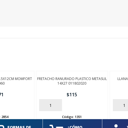
7.5X12CM MOMFORT
FRETACHO RANURADO PLASTICO METASUL
LLANA
060
14X27 011802020
71
$
115
AÑADIR
AÑADIR
:
2854
Código:
1351
FORMAS DE
¿CÓMO