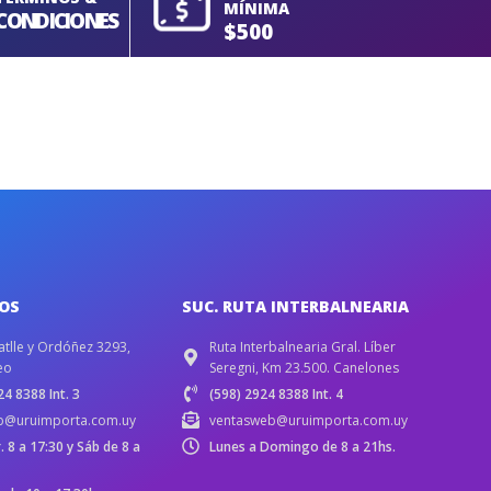
MÍNIMA
CONDICIONES
$500
IOS
SUC. RUTA INTERBALNEARIA
atlle y Ordóñez 3293,
Ruta Interbalnearia Gral. Líber
eo
Seregni, Km 23.500. Canelones
4 8388 Int. 3
(598) 2924 8388 Int. 4
b@uruimporta.com.uy
ventasweb@uruimporta.com.uy
r. 8 a 17:30 y Sáb de 8 a
Lunes a Domingo de 8 a 21hs.