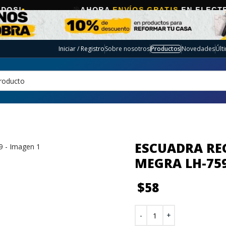
🎯
AHORA
ENVÍOS GRATIS
EN ELECTRO SELE
Iniciar / Registro
Sobre nosotros
Productos
Novedades
Últ
ESCUADRA RE
MEGRA LH-75
$
58