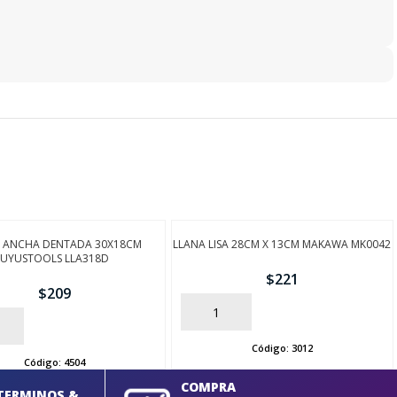
 ANCHA DENTADA 30X18CM
LLANA LISA 28CM X 13CM MAKAWA MK0042
UYUSTOOLS LLA318D
$
221
$
209
AÑADIR
Código:
3012
Código:
4504
COMPRA
TERMINOS &