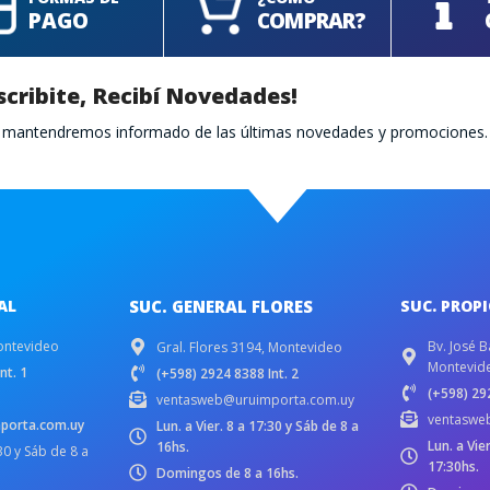
PAGO
COMPRAR?
scribite, Recibí Novedades!
te mantendremos informado de las últimas novedades y promociones.
AL
SUC. GENERAL FLORES
SUC. PROP
ontevideo
Bv. José B
Gral. Flores 3194, Montevideo
Montevid
nt. 1
(+598) 2924 8388 Int. 2
(+598) 292
ventasweb@uruimporta.com.uy
ventaswe
porta.com.uy
Lun. a Vier. 8 a 17:30 y Sáb de 8 a
Lun. a Vie
16hs.
:30 y Sáb de 8 a
17:30hs.
Domingos de 8 a 16hs.