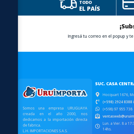
TODO
EL PAÍS
¡Sub
Ingresá tu correo en el popup y 
SUC. CASA CENTR
Hocquart 1676, M
(+598) 2924 8388 i
Somos una empresa URUGUAYA
(+598) 97 955 738
creada en el año 2000, nos
ventasweb@uruim
dedicamos a la importación directa
Lun. a Vier. 8 a 17
de fabrica.
14hs.
L.H. IMPORTACIONES S.A.S.