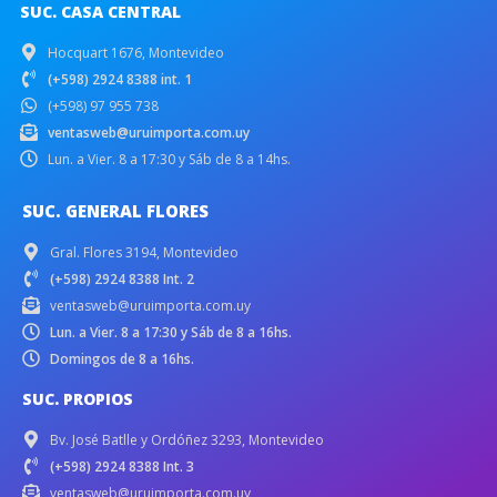
SUC. CASA CENTRAL
Hocquart 1676, Montevideo
(+598) 2924 8388 int. 1
(+598) 97 955 738
ventasweb@uruimporta.com.uy
Lun. a Vier. 8 a 17:30 y Sáb de 8 a 14hs.
SUC. GENERAL FLORES
Gral. Flores 3194, Montevideo
(+598) 2924 8388 Int. 2
ventasweb@uruimporta.com.uy
Lun. a Vier. 8 a 17:30 y Sáb de 8 a 16hs.
Domingos de 8 a 16hs.
SUC. PROPIOS
Bv. José Batlle y Ordóñez 3293, Montevideo
(+598) 2924 8388 Int. 3
ventasweb@uruimporta.com.uy