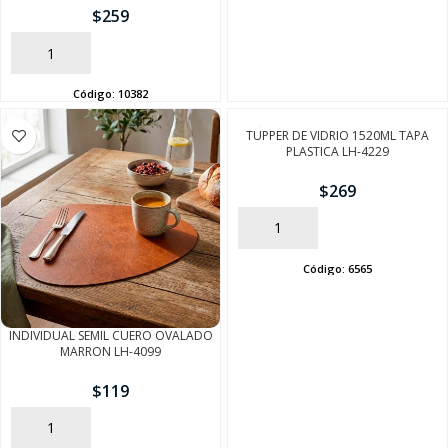
$
259
AÑADIR
Código:
10382
TUPPER DE VIDRIO 1520ML TAPA
PLASTICA LH-4229
$
269
AÑADIR
Código:
6565
SEGUÍ COMPRANDO
INDIVIDUAL SEMIL CUERO OVALADO
MARRON LH-4099
FINALIZÁ TU COMPRA
$
119
AÑADIR