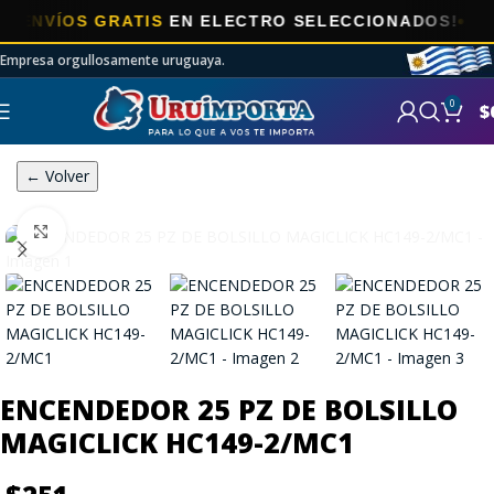
VÍOS GRATIS
EN ELECTRO SELECCIONADOS!
Empresa orgullosamente uruguaya.
0
$
← Volver
Click to enlarge
ENCENDEDOR 25 PZ DE BOLSILLO
MAGICLICK HC149-2/MC1