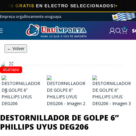

 GRATIS
EN ELECTRO SELECCIONADOS!
Empresa orgullosamente uruguaya.
0
$
← Volver
Click to enlarge
AGOTADO
DESTORNILLADOR DE GOLPE 6”
PHILLIPS UYUS DEG206