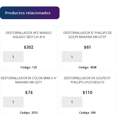
Productos relacionados
DESTORNILLADOR 6PZ MANGO
DESTORNILLADOR 8″ PHILLIPS DE
AISLADO SEDY LH-419
GOLPE MAKAWA MK-DT07
$
302
$
61
AÑADIR
AÑADIR
Código:
125
Código:
4538
DESTORNILLADOR BI COLOR 6MM X 4″
DESTORNILLADOR DE GOLPE10″
MAKAWA MK-0271
PHILLIPS UYUS DEG210
$
74
$
110
AÑADIR
AÑADIR
Código:
3215
Código:
595