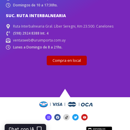
Domingos de 10 a 17:30hs.
SUC. RUTA INTERBALNEARIA
Ruta Interbalnearia Gral. Líber Seregni, Km 23.500. Canelones
(598) 2924 8388 Int. 4
ventasweb@uruimporta.com.uy
Lunes a Domingo de 8 a 21hs.
Compra en local
chat_bubble
Chat con IA