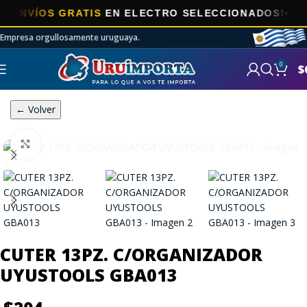
VÍOS GRATIS
EN ELECTRO SELECCIONADOS!
Empresa orgullosamente uruguaya.
0
$
← Volver
Click to enlarge
CUTER 13PZ. C/ORGANIZADOR
UYUSTOOLS GBA013