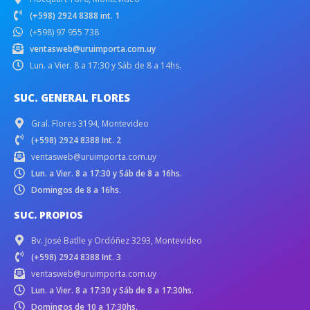
(+598) 2924 8388 int. 1
(+598) 97 955 738
ventasweb@uruimporta.com.uy
Lun. a Vier. 8 a 17:30 y Sáb de 8 a 14hs.
SUC. GENERAL FLORES
Gral. Flores 3194, Montevideo
(+598) 2924 8388 Int. 2
ventasweb@uruimporta.com.uy
Lun. a Vier. 8 a 17:30 y Sáb de 8 a 16hs.
Domingos de 8 a 16hs.
SUC. PROPIOS
Bv. José Batlle y Ordóñez 3293, Montevideo
(+598) 2924 8388 Int. 3
ventasweb@uruimporta.com.uy
Lun. a Vier. 8 a 17:30 y Sáb de 8 a 17:30hs.
Domingos de 10 a 17:30hs.