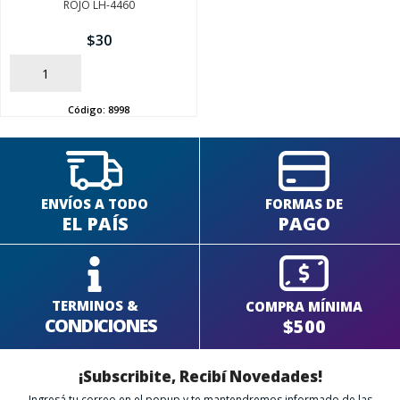
ROJO LH-4460
$
30
SEGUÍ COMPRANDO
AÑADIR
FINALIZÁ TU COMPRA
Código:
8998
ENVÍOS A TODO
FORMAS DE
EL PAÍS
PAGO
TERMINOS &
COMPRA MÍNIMA
CONDICIONES
$500
¡Subscribite, Recibí Novedades!
Ingresá tu correo en el popup y te mantendremos informado de las