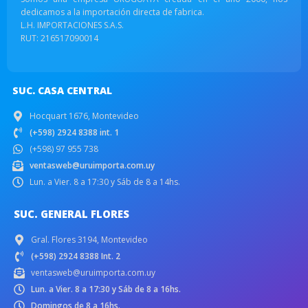
dedicamos a la importación directa de fabrica.
L.H. IMPORTACIONES S.A.S.
RUT: 216517090014
SUC. CASA CENTRAL
Hocquart 1676, Montevideo
(+598) 2924 8388 int. 1
(+598) 97 955 738
ventasweb@uruimporta.com.uy
Lun. a Vier. 8 a 17:30 y Sáb de 8 a 14hs.
SUC. GENERAL FLORES
Gral. Flores 3194, Montevideo
(+598) 2924 8388 Int. 2
ventasweb@uruimporta.com.uy
Lun. a Vier. 8 a 17:30 y Sáb de 8 a 16hs.
Domingos de 8 a 16hs.