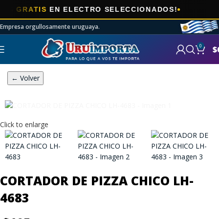
🎯
GRATIS
EN ELECTRO SELECCIONADOS!
A
Empresa orgullosamente uruguaya.
0
$
← Volver
Click to enlarge
CORTADOR DE PIZZA CHICO LH-
4683