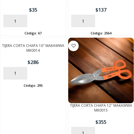
$
35
$
137
AÑADIR
AÑADIR
Código:
67
Código:
2564
TIJERA CORTA CHAPA 10″ MAKAWWA
MK0014
$
286
AÑADIR
Código:
295
SEGUÍ COMPRANDO
TIJERA CORTA CHAPA 12″ MAKAWWA
MK0015
FINALIZÁ TU COMPRA
$
355
AÑADIR