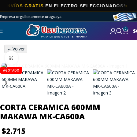
ÍOS GRATIS
EN ELECTRO SELECCIONADOS!
Empresa orgullosamente uruguaya.
0
$
← Volver
Click to enlarge
AGOTADO
CORTA CERAMICA 600MM
MAKAWA MK-CA600A
$
2.715