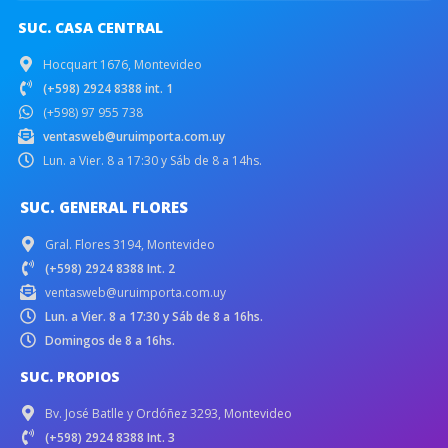
SUC. CASA CENTRAL
Hocquart 1676, Montevideo
(+598) 2924 8388 int. 1
(+598) 97 955 738
ventasweb@uruimporta.com.uy
Lun. a Vier. 8 a 17:30 y Sáb de 8 a 14hs.
SUC. GENERAL FLORES
Gral. Flores 3194, Montevideo
(+598) 2924 8388 Int. 2
ventasweb@uruimporta.com.uy
Lun. a Vier. 8 a 17:30 y Sáb de 8 a 16hs.
Domingos de 8 a 16hs.
SUC. PROPIOS
Bv. José Batlle y Ordóñez 3293, Montevideo
(+598) 2924 8388 Int. 3