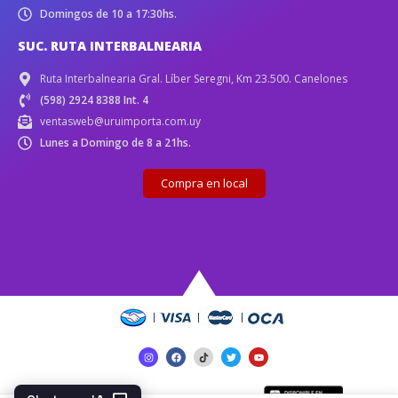
Domingos de 10 a 17:30hs.
SUC. RUTA INTERBALNEARIA
Ruta Interbalnearia Gral. Líber Seregni, Km 23.500. Canelones
(598) 2924 8388 Int. 4
ventasweb@uruimporta.com.uy
Lunes a Domingo de 8 a 21hs.
Compra en local