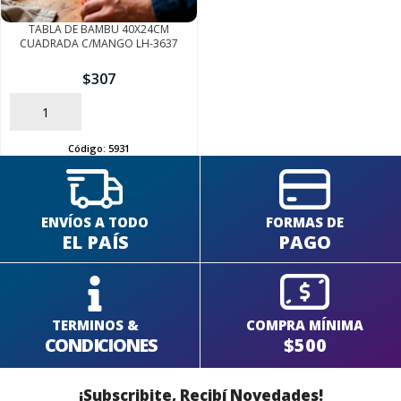
TABLA DE BAMBU 40X24CM
CUADRADA C/MANGO LH-3637
$
307
AÑADIR
Código:
5931
ENVÍOS A TODO
FORMAS DE
EL PAÍS
PAGO
TERMINOS &
COMPRA MÍNIMA
CONDICIONES
$500
¡Subscribite, Recibí Novedades!