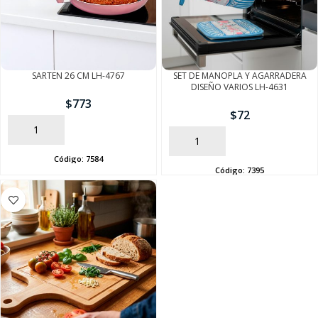
SEGUÍ COMPRANDO
SARTEN 26 CM LH-4767
SET DE MANOPLA Y AGARRADERA
DISEÑO VARIOS LH-4631
FINALIZÁ TU COMPRA
$
773
$
72
AÑADIR
AÑADIR
Código:
7584
Código:
7395