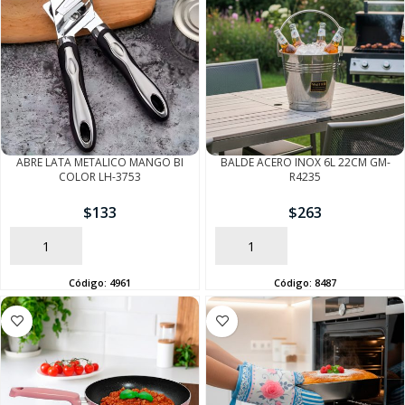
ABRE LATA METALICO MANGO BI
BALDE ACERO INOX 6L 22CM GM-
COLOR LH-3753
R4235
$
133
$
263
AÑADIR
AÑADIR
Código:
4961
Código:
8487