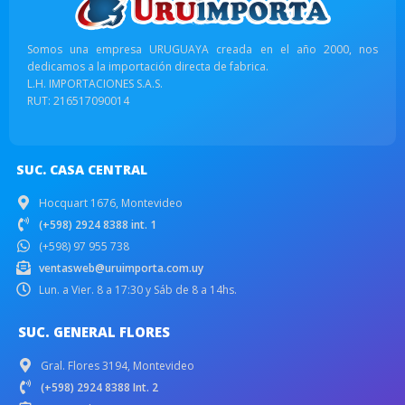
Somos una empresa URUGUAYA creada en el año 2000, nos
dedicamos a la importación directa de fabrica.
L.H. IMPORTACIONES S.A.S.
RUT: 216517090014
SUC. CASA CENTRAL
Hocquart 1676, Montevideo
(+598) 2924 8388 int. 1
(+598) 97 955 738
ventasweb@uruimporta.com.uy
Lun. a Vier. 8 a 17:30 y Sáb de 8 a 14hs.
SUC. GENERAL FLORES
Gral. Flores 3194, Montevideo
(+598) 2924 8388 Int. 2