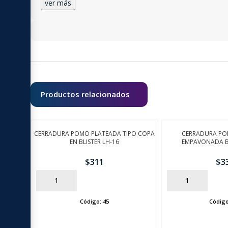
ver más
Productos relacionados
CERRADURA POMO PLATEADA TIPO COPA
CERRADURA P
EN BLISTER LH-16
EMPAVONADA BL
$
311
$
3
AÑADIR
AÑADIR
Código:
45
Códig