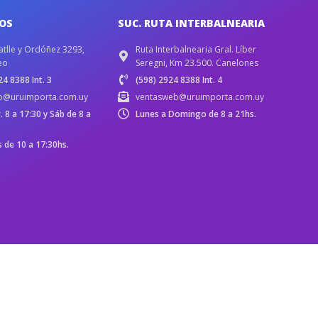
IOS
SUC. RUTA INTERBALNEARIA
atlle y Ordóñez 3293,
Ruta Interbalnearia Gral. Líber
eo
Seregni, Km 23.500. Canelones
4 8388 Int. 3
(598) 2924 8388 Int. 4
b@uruimporta.com.uy
ventasweb@uruimporta.com.uy
r. 8 a 17:30 y Sáb de 8 a
Lunes a Domingo de 8 a 21hs.
de 10 a 17:30hs.