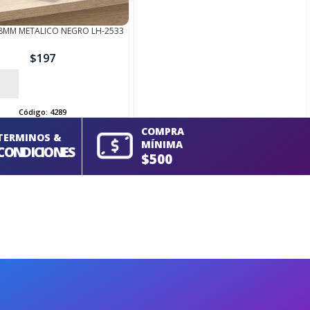
 8MM METALICO NEGRO LH-2533
$
197
Código:
4289
COMPRA
TERMINOS &
MÍNIMA
CONDICIONES
$500