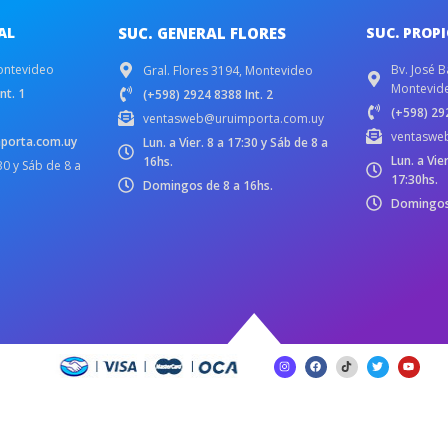
AL
SUC. GENERAL FLORES
SUC. PROP
ontevideo
Bv. José B
Gral. Flores 3194, Montevideo
Montevid
nt. 1
(+598) 2924 8388 Int. 2
(+598) 292
ventasweb@uruimporta.com.uy
ventaswe
porta.com.uy
Lun. a Vier. 8 a 17:30 y Sáb de 8 a
Lun. a Vie
16hs.
:30 y Sáb de 8 a
17:30hs.
Domingos de 8 a 16hs.
Domingos 