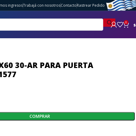
imos ingresos
Trabajá con nosotros
Contacto
Rastrear Pedido
0
$
X60 30-AR PARA PUERTA
1577
COMPRAR