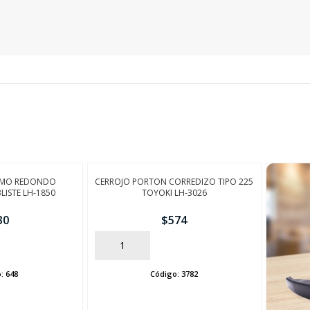
SEGUÍ COMPRANDO
FINALIZÁ TU COMPRA
OMO REDONDO
CERROJO PORTON CORREDIZO TIPO 225
ISTE LH-1850
TOYOKI LH-3026
30
$
574
AÑADIR
o:
648
Código:
3782