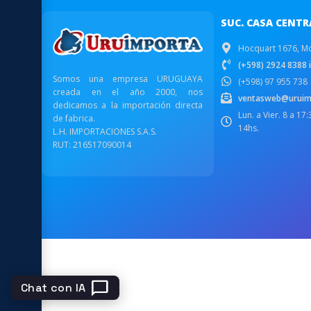
SUC. CASA CENTR
Hocquart 1676, M
(+598) 2924 8388 i
Somos una empresa URUGUAYA
(+598) 97 955 738
creada en el año 2000, nos
ventasweb@uruim
dedicamos a la importación directa
Lun. a Vier. 8 a 17
de fabrica.
14hs.
L.H. IMPORTACIONES S.A.S.
RUT: 216517090014
chat_bubble
Chat con IA