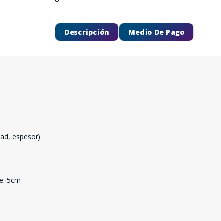
Descripción
Medio De Pago
dad, espesor)
ve: 5cm