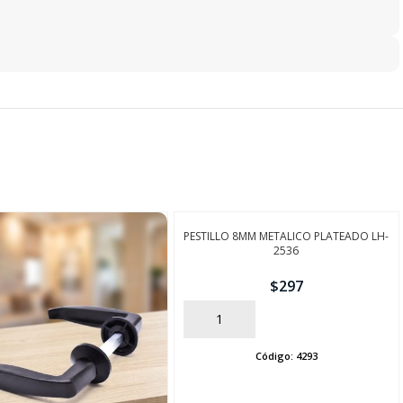
PESTILLO 8MM METALICO PLATEADO LH-
2536
$
297
AÑADIR
Código:
4293