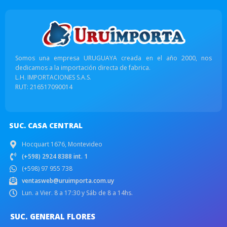
Somos una empresa URUGUAYA creada en el año 2000, nos
dedicamos a la importación directa de fabrica.
L.H. IMPORTACIONES S.A.S.
RUT: 216517090014
SUC. CASA CENTRAL
Hocquart 1676, Montevideo
(+598) 2924 8388 int. 1
(+598) 97 955 738
ventasweb@uruimporta.com.uy
Lun. a Vier. 8 a 17:30 y Sáb de 8 a 14hs.
SUC. GENERAL FLORES