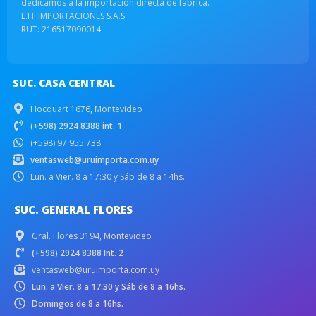
dedicamos a la importación directa de fabrica.
L.H. IMPORTACIONES S.A.S.
RUT: 216517090014
SUC. CASA CENTRAL
Hocquart 1676, Montevideo
(+598) 2924 8388 int. 1
(+598) 97 955 738
ventasweb@uruimporta.com.uy
Lun. a Vier. 8 a 17:30 y Sáb de 8 a 14hs.
SUC. GENERAL FLORES
Gral. Flores 3194, Montevideo
(+598) 2924 8388 Int. 2
ventasweb@uruimporta.com.uy
Lun. a Vier. 8 a 17:30 y Sáb de 8 a 16hs.
Domingos de 8 a 16hs.