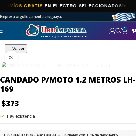
VÍOS GRATIS
EN ELECTRO SELECCIONADOS!
Empresa orgullosamente uruguaya.
0
$
← Volver
Click to enlarge
CANDADO P/MOTO 1.2 METROS LH-
169
$
373
Hay existencia
DESCUENTO POR CAJA: Caja de 30 unidades con 15% de descuento