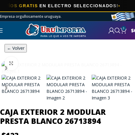
OS GRATIS
EN ELECTRO SELECCIONADOS!
Empresa orgullosamente uruguaya.
0
$
← Volver
Click to enlarge
CAJA EXTERIOR 2 MODULAR
PRESTA BLANCO 26713894