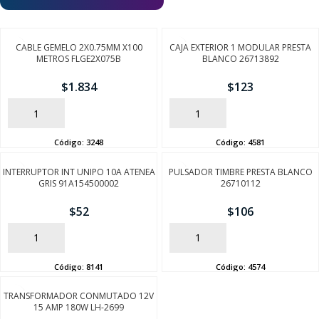
CABLE GEMELO 2X0.75MM X100
CAJA EXTERIOR 1 MODULAR PRESTA
METROS FLGE2X075B
BLANCO 26713892
$
1.834
$
123
AÑADIR
AÑADIR
Código:
3248
Código:
4581
INTERRUPTOR INT UNIPO 10A ATENEA
PULSADOR TIMBRE PRESTA BLANCO
GRIS 91A154500002
26710112
$
52
$
106
AÑADIR
AÑADIR
Código:
8141
Código:
4574
TRANSFORMADOR CONMUTADO 12V
15 AMP 180W LH-2699