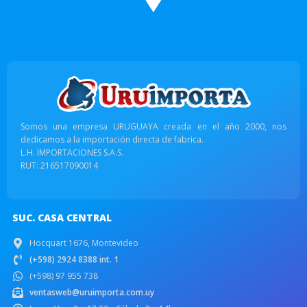
Somos una empresa URUGUAYA creada en el año 2000, nos
dedicamos a la importación directa de fabrica.
L.H. IMPORTACIONES S.A.S.
RUT: 216517090014
SUC. CASA CENTRAL
Hocquart 1676, Montevideo
(+598) 2924 8388 int. 1
(+598) 97 955 738
ventasweb@uruimporta.com.uy