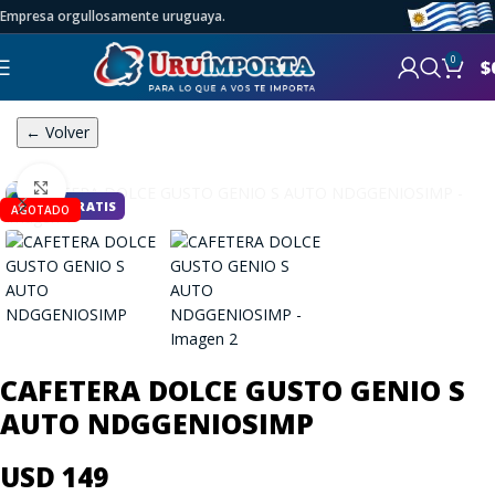
Empresa orgullosamente uruguaya.
0
$
← Volver
Click to enlarge
ENVÍO GRATIS
AGOTADO
CAFETERA DOLCE GUSTO GENIO S
AUTO NDGGENIOSIMP
USD 149