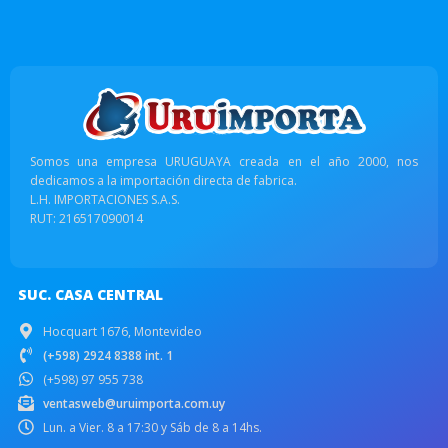
Somos una empresa URUGUAYA creada en el año 2000, nos
dedicamos a la importación directa de fabrica.
L.H. IMPORTACIONES S.A.S.
RUT: 216517090014
SUC. CASA CENTRAL
Hocquart 1676, Montevideo
(+598) 2924 8388 int. 1
(+598) 97 955 738
ventasweb@uruimporta.com.uy
Lun. a Vier. 8 a 17:30 y Sáb de 8 a 14hs.