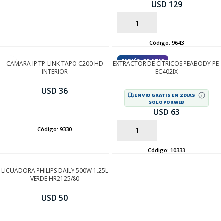
USD 129
AÑADIR
Código:
9643
ENVÍO GRATIS
CAMARA IP TP-LINK TAPO C200 HD
EXTRACTOR DE CÍTRICOS PEABODY PE-
INTERIOR
EC402IX
USD 36
ENVÍO GRATIS EN 2 DÍAS
SOLO POR WEB
AÑADIR
USD 63
SEGUÍ COMPRANDO
Código:
9330
AÑADIR
FINALIZÁ TU COMPRA
Código:
10333
LICUADORA PHILIPS DAILY 500W 1.25L
VERDE HR2125/80
USD 50
AÑADIR