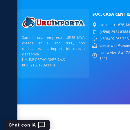
SUC. CASA CENTR
Hocquart 1676, M
(+598) 2924 8388 i
Somos una empresa URUGUAYA
(+598) 97 955 738
creada en el año 2000, nos
ventasweb@uruim
dedicamos a la importación directa
Lun. a Vier. 8 a 17
de fabrica.
14hs.
L.H. IMPORTACIONES S.A.S.
RUT: 216517090014
chat_bubble
Chat con IA