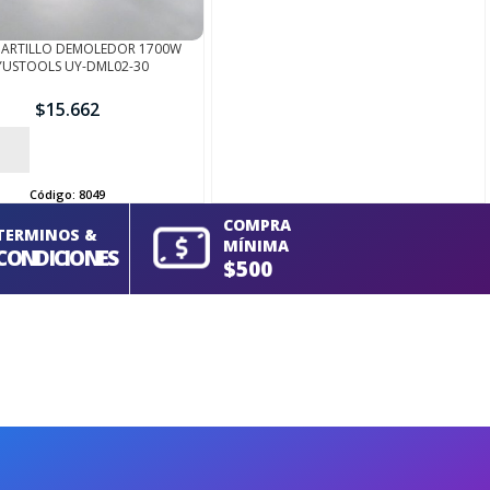
ARTILLO DEMOLEDOR 1700W
YUSTOOLS UY-DML02-30
$
15.662
Código:
8049
COMPRA
TERMINOS &
MÍNIMA
CONDICIONES
$500