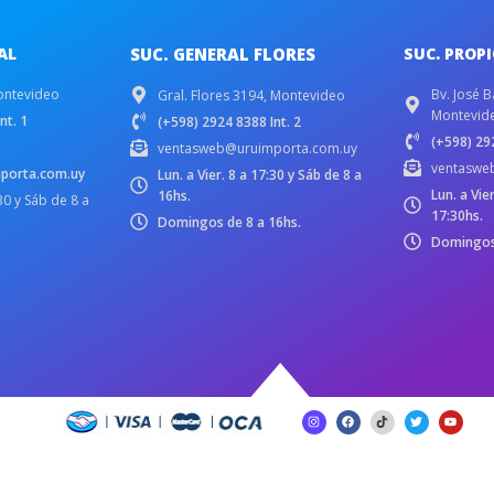
AL
SUC. GENERAL FLORES
SUC. PROP
ontevideo
Bv. José B
Gral. Flores 3194, Montevideo
Montevid
nt. 1
(+598) 2924 8388 Int. 2
(+598) 292
ventasweb@uruimporta.com.uy
ventaswe
porta.com.uy
Lun. a Vier. 8 a 17:30 y Sáb de 8 a
Lun. a Vie
16hs.
:30 y Sáb de 8 a
17:30hs.
Domingos de 8 a 16hs.
Domingos 