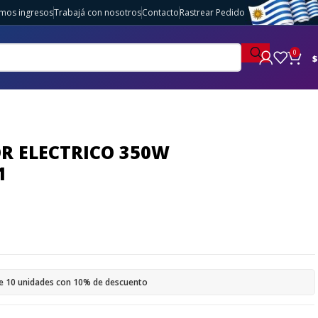
imos ingresos
Trabajá con nosotros
Contacto
Rastrear Pedido
0
$
R ELECTRICO 350W
1
e 10 unidades con 10% de descuento