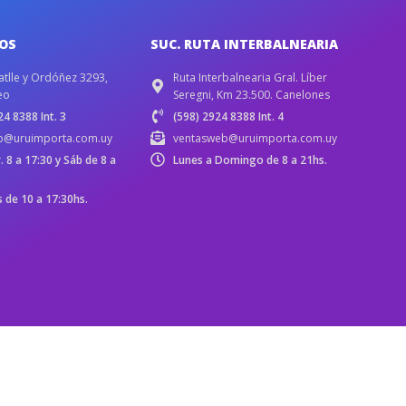
IOS
SUC. RUTA INTERBALNEARIA
atlle y Ordóñez 3293,
Ruta Interbalnearia Gral. Líber
eo
Seregni, Km 23.500. Canelones
4 8388 Int. 3
(598) 2924 8388 Int. 4
b@uruimporta.com.uy
ventasweb@uruimporta.com.uy
r. 8 a 17:30 y Sáb de 8 a
Lunes a Domingo de 8 a 21hs.
de 10 a 17:30hs.