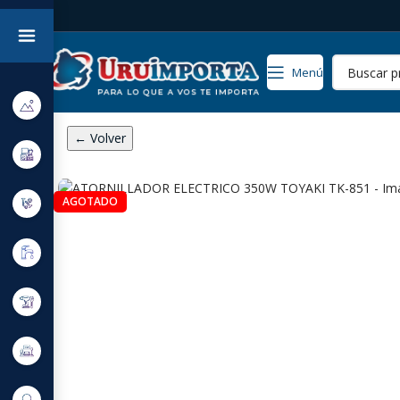
Menú
← Volver
AGOTADO