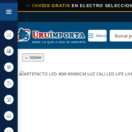
RA
ENVÍOS GRATIS
EN ELECTRO SELECCIONADOS!
Menú
← Volver