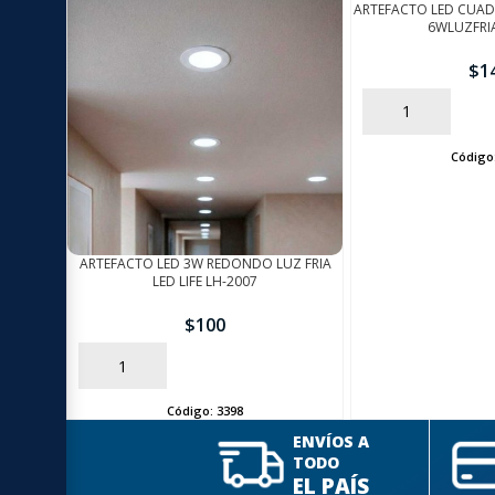
ARTEFACTO LED CUA
6WLUZFRI
$
1
AÑADIR
Código
ARTEFACTO LED 3W REDONDO LUZ FRIA
LED LIFE LH-2007
$
100
AÑADIR
Código:
3398
ENVÍOS A
TODO
EL PAÍS