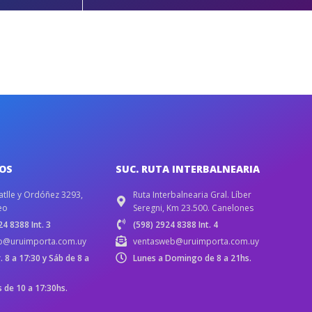
IOS
SUC. RUTA INTERBALNEARIA
atlle y Ordóñez 3293,
Ruta Interbalnearia Gral. Líber
eo
Seregni, Km 23.500. Canelones
4 8388 Int. 3
(598) 2924 8388 Int. 4
b@uruimporta.com.uy
ventasweb@uruimporta.com.uy
r. 8 a 17:30 y Sáb de 8 a
Lunes a Domingo de 8 a 21hs.
de 10 a 17:30hs.