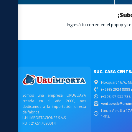
¡Sub
Ingresá tu correo en el popup y 
SUC. CASA CENTR
Hocquart 1676, M
(+598) 2924 8388 i
Somos una empresa URUGUAYA
(+598) 97 955 738
creada en el año 2000, nos
ventasweb@uruim
dedicamos a la importación directa
Lun. a Vier. 8 a 17
de fabrica.
14hs.
L.H. IMPORTACIONES S.A.S.
RUT: 216517090014