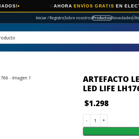
🎯
AHORA
ENVÍOS GRATIS
EN ELECTRO SELE
Iniciar / Registro
Sobre nosotros
Productos
Novedades
Últ
ARTEFACTO LE
LED LIFE LH17
$
1.298