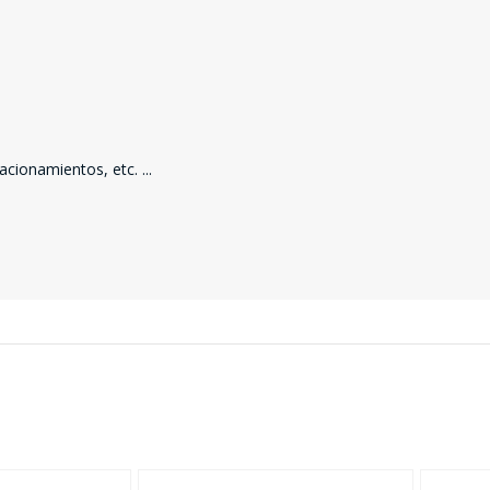
SEGUÍ COMPRANDO
tacionamientos, etc.
...
FINALIZÁ TU COMPRA