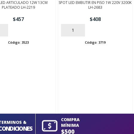
LED ARTICULADO 12W 13CM
SPOT LED EMBUTIR EN PISO 1W 220V 3200K
PLATEADO LH-2219
LH-2683
$
457
$
408
AÑADIR
Código:
3523
Código:
3719
COMPRA
TERMINOS &
MÍNIMA
CONDICIONES
$500