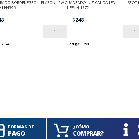
DRADO BORDENEGRO
PLAFON 12W CUADRADO LUZ CALIDA LED
SPOT 
A LH4396
LIFE LH-1772
43
$
248
AÑADIR
AÑADIR
:
7324
Código:
3298
FORMAS DE
¿CÓMO
PAGO
COMPRAR?