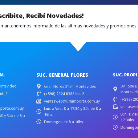
scribite, Recibí Novedades!
te mantendremos informado de las últimas novedades y promociones.
AL
SUC. GENERAL FLORES
SUC. PROP
ontevideo
Bv. José B
Gral. Flores 3194, Montevideo
Montevid
nt. 1
(+598) 2924 8388 Int. 2
(+598) 292
ventasweb@uruimporta.com.uy
ventaswe
porta.com.uy
Lun. a Vier. 8 a 17:30 y Sáb de 8 a
Lun. a Vie
16hs.
:30 y Sáb de 8 a
17:30hs.
Domingos de 8 a 16hs.
Domingos 