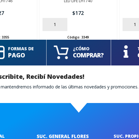
 LH1746
LED LIFE LH1740
27
$
172
AÑADIR
AÑADIR
:
3355
Código:
3349
FORMAS DE
¿CÓMO
PAGO
COMPRAR?
scribite, Recibí Novedades!
te mantendremos informado de las últimas novedades y promociones.
AL
SUC. GENERAL FLORES
SUC. PROP