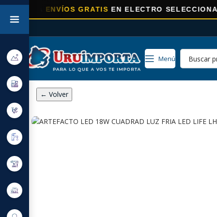
RA
ENVÍOS GRATIS
EN ELECTRO SELECCIONADOS!
Menú
← Volver