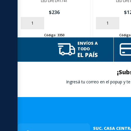
LED LIFE LH1741
LED LIFE
$
236
$
1
AÑADIR
AÑADIR
Código:
3350
Código
ENVÍOS A
TODO
EL PAÍS
¡Sub
Ingresá tu correo en el popup y 
SUC. CASA CENTR