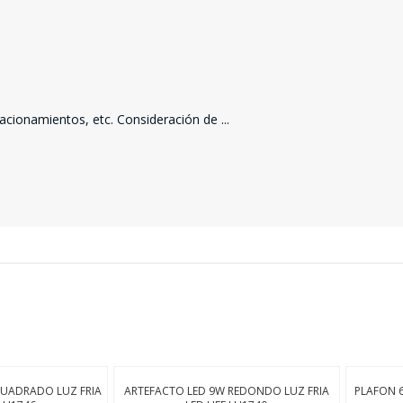
SEGUÍ COMPRANDO
FINALIZÁ TU COMPRA
stacionamientos, etc. Consideración de
...
CUADRADO LUZ FRIA
ARTEFACTO LED 9W REDONDO LUZ FRIA
PLAFON 6