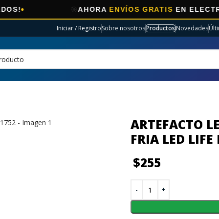
🎯
AHORA
ENVÍOS GRATIS
EN ELECTRO SELE
Iniciar / Registro
Sobre nosotros
Productos
Novedades
Últ
ARTEFACTO L
FRIA LED LIFE
$
255