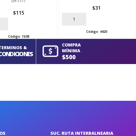
LH-1777
$
31
$
115
AÑADIR
Código:
4420
Código:
1638
COMPRA
TERMINOS &
MÍNIMA
CONDICIONES
$500
IOS
SUC. RUTA INTERBALNEARIA