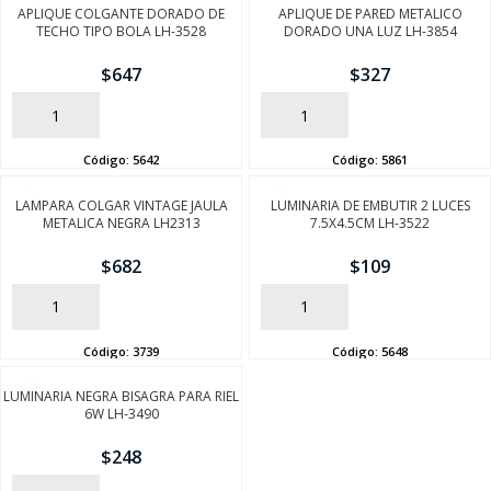
APLIQUE COLGANTE DORADO DE
APLIQUE DE PARED METALICO
TECHO TIPO BOLA LH-3528
DORADO UNA LUZ LH-3854
$
647
$
327
AÑADIR
AÑADIR
Código:
5642
Código:
5861
LAMPARA COLGAR VINTAGE JAULA
LUMINARIA DE EMBUTIR 2 LUCES
METALICA NEGRA LH2313
7.5X4.5CM LH-3522
$
682
$
109
SEGUÍ COMPRANDO
AÑADIR
AÑADIR
FINALIZÁ TU COMPRA
Código:
3739
Código:
5648
LUMINARIA NEGRA BISAGRA PARA RIEL
6W LH-3490
$
248