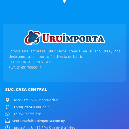
Somos una empresa URUGUAYA creada en el año 2000, nos
dedicamos a la importación directa de fabrica.
L.H. IMPORTACIONES S.A.S.
RUT: 216517090014
SUC. CASA CENTRAL
Hocquart 1676, Montevideo
(+598) 2924 8388 int. 1
(+598) 97 955 738
ventasweb@uruimporta.com.uy
Lun. a Vier. 8 a 17:30 y Sáb de 8 a 14hs.